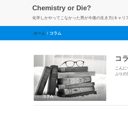
Chemistry or Die?
化学しかやってこなかった男が今後の生き方(キャリ
ホーム
/
コラム
コ
こんに
ぶりの
コラム