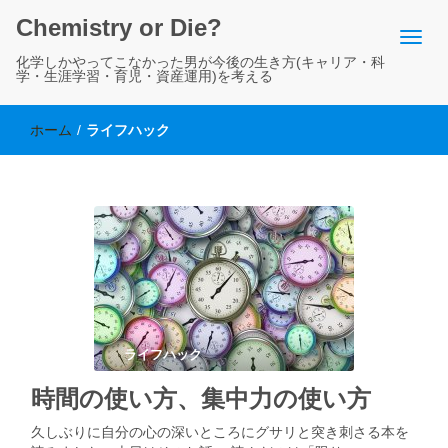
Chemistry or Die?
化学しかやってこなかった男が今後の生き方(キャリア・科
学・生涯学習・育児・資産運用)を考える
ホーム
/
ライフハック
ライフハック
時間の使い方、集中力の使い方
久しぶりに自分の心の深いところにグサリと突き刺さる本を