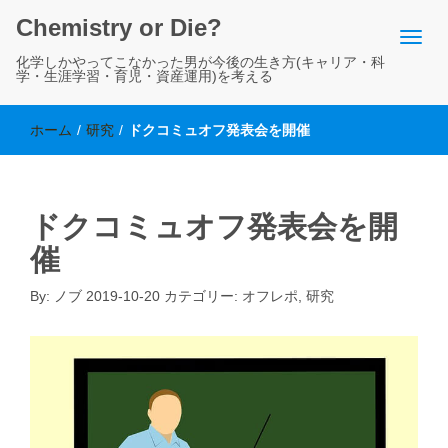
Chemistry or Die?
化学しかやってこなかった男が今後の生き方(キャリア・科
学・生涯学習・育児・資産運用)を考える
ホーム
/
研究
/
ドクコミュオフ発表会を開催
ドクコミュオフ発表会を開
催
By:
ノブ
2019-10-20
カテゴリー:
オフレポ
,
研究