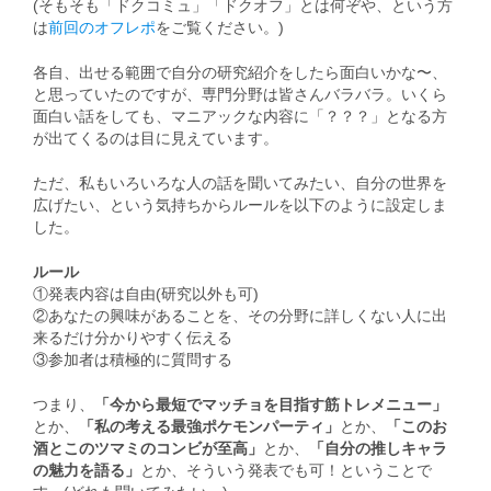
(そもそも「ドクコミュ」「ドクオフ」とは何ぞや、という方
は
前回のオフレポ
をご覧ください。)
各自、出せる範囲で自分の研究紹介をしたら面白いかな〜、
と思っていたのですが、専門分野は皆さんバラバラ。いくら
面白い話をしても、マニアックな内容に「？？？」となる方
が出てくるのは目に見えています。
ただ、私もいろいろな人の話を聞いてみたい、自分の世界を
広げたい、という気持ちからルールを以下のように設定しま
した。
ルール
①発表内容は自由(研究以外も可)
②あなたの興味があることを、その分野に詳しくない人に出
来るだけ分かりやすく伝える
③参加者は積極的に質問する
つまり、
「今から最短でマッチョを目指す筋トレメニュー」
とか、
「私の考える最強ポケモンパーティ」
とか、
「このお
酒とこのツマミのコンビが至高」
とか、
「自分の推しキャラ
の魅力を語る」
とか、そういう発表でも可！ということで