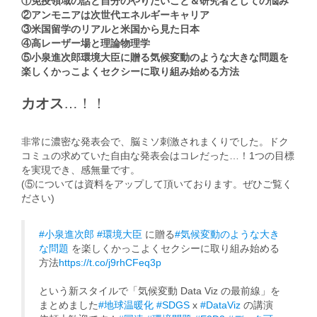
①免疫領域の話と自分のやりたいこと＆研究者としての悩み
②アンモニアは次世代エネルギーキャリア
③米国留学のリアルと米国から見た日本
④高レーザー場と理論物理学
⑤小泉進次郎環境大臣に贈る気候変動のような大きな問題を
楽しくかっこよくセクシーに取り組み始める方法
カオス
…！！
非常に濃密な発表会で、脳ミソ刺激されまくりでした。ドク
コミュの求めていた自由な発表会はコレだった…！1つの目標
を実現でき、感無量です。
(⑤については資料をアップして頂いております。ぜひご覧く
ださい)
#小泉進次郎
#環境大臣
に贈る
#気候変動のような大き
な問題
を楽しくかっこよくセクシーに取り組み始める
方法
https://t.co/j9rhCFeq3p
という新スタイルで「気候変動 Data Viz の最前線」を
まとめました
#地球温暖化
#SDGS
x
#DataViz
の講演