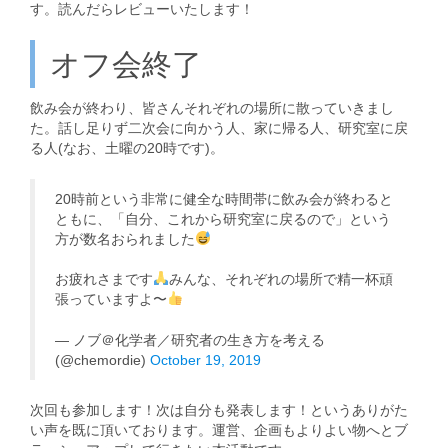
す。読んだらレビューいたします！
オフ会終了
飲み会が終わり、皆さんそれぞれの場所に散っていきまし
た。話し足りず二次会に向かう人、家に帰る人、研究室に戻
る人(なお、土曜の20時です)。
20時前という非常に健全な時間帯に飲み会が終わると
ともに、「自分、これから研究室に戻るので」という
方が数名おられました
お疲れさまです
みんな、それぞれの場所で精一杯頑
張っていますよ〜
— ノブ＠化学者／研究者の生き方を考える
(@chemordie)
October 19, 2019
次回も参加します！次は自分も発表します！というありがた
い声を既に頂いております。運営、企画もよりよい物へとブ