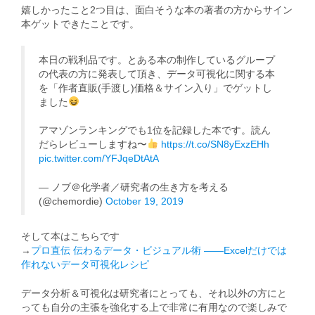
嬉しかったこと2つ目は、面白そうな本の著者の方からサイン
本ゲットできたことです。
本日の戦利品です。とある本の制作しているグループ
の代表の方に発表して頂き、データ可視化に関する本
を「作者直販(手渡し)価格＆サイン入り」でゲットし
ました
アマゾンランキングでも1位を記録した本です。読ん
だらレビューしますね〜
https://t.co/SN8yExzEHh
pic.twitter.com/YFJqeDtAtA
— ノブ＠化学者／研究者の生き方を考える
(@chemordie)
October 19, 2019
そして本はこちらです
→
プロ直伝 伝わるデータ・ビジュアル術 ――Excelだけでは
作れないデータ可視化レシピ
データ分析＆可視化は研究者にとっても、それ以外の方にと
っても自分の主張を強化する上で非常に有用なので楽しみで