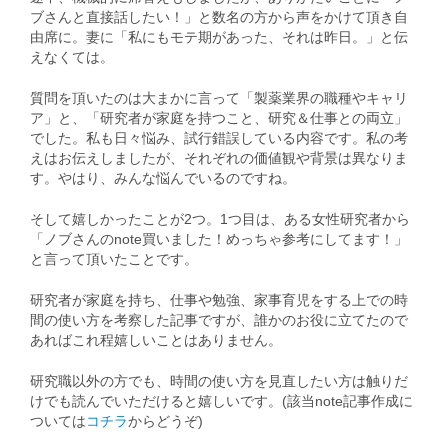
ブさんと直接話したい！」と数名の方から声をかけて頂き自
由席に。妻に「私にもモテ期があった、それは昨日。」と伝
えなくては。
質問を頂いたのは大まかに言って「製薬業界の職種やキャリ
ア」と、「研究者が家庭を持つこと、研究＆仕事との両立」
でした。私も日々悩み、試行錯誤している内容です。私の考
えはお伝えしましたが、それぞれの価値観や背景は異なりま
す。やはり、みんな悩んでいるのですね。
そして嬉しかったことが2つ。1つ目は、ある女性研究者から
「ノブさんのnote買いました！めっちゃ参考にしてます！」
と言って頂いたことです。
研究者が家庭を持ち、仕事や勉強、家事育児をする上での時
間の使い方を考察した記事ですが、誰かのお役に立てたので
あればこれ程嬉しいことはありません。
研究職以外の方でも、時間の使い方を見直したい方は触りだ
けでも読んでいただけると嬉しいです。(該当note記事作成に
ついては
コチラ
からどうぞ)