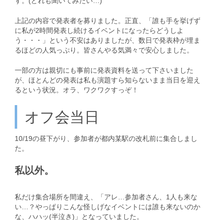
す。(どれも聞いてみたい…)
上記の内容で発表者を募りました。正直、「誰も手を挙げず
に私が2時間発表し続けるイベントになったらどうしよ
う・・・」という不安はありましたが、数日で発表枠が埋ま
るほどの人気っぷり。皆さんやる気満々で安心しました。
一部の方は親切にも事前に発表資料を送って下さいました
が、ほとんどの発表は私も演題すら知らないまま当日を迎え
るという状況。オラ、ワクワクすっぞ！
オフ会当日
10/19の昼下がり、参加者が都内某駅の改札前に集合しまし
た。
私以外。
私だけ集合場所を間違え、「アレ…参加者さん、1人も来な
い…？やっぱりこんな怪しげなイベントには誰も来ないのか
な、ハハッ(半泣き)」となっていました。