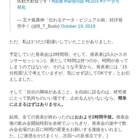
依頼大歓迎です！
#国連
#環境問題
#E2D3
#データ可
視化
— 五十嵐康伸「伝わるデータ・ビジュアル術」好評発
売中！ (@B_T_Budo)
October 19, 2019
ただ、私は1つだけ勘違いしていたことがありました。
予定していた発表会は2時間弱。そして、発表者は5人(+スポ
ンサーセッション)。果たして時間は持つのか。時間が余って
しまうのではないか。そのような不安から、発表者には「15
分程度/人で考えていますが、気にせず話してOKです」とお伝
えしました。
そして「自分の興味があること」を自由に語るのは、研究者
にとって気持ちのいい場です。止める人がいないなら、
簡単
に止まるはずはありません。
結局、全ての発表が終わったのは
おおよそ2時間半後。
発表会
後の飲み会開始時刻を余裕でぶっちぎり、発表会の途中で飲
み会会場のお店に時間の変更をお願いする連絡をいれまし
た。(ご迷惑をかけまくり…次回への反省点です。)