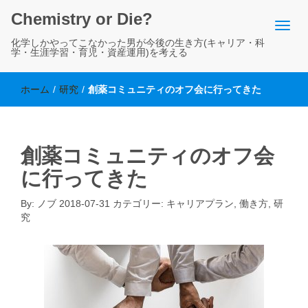
Chemistry or Die?
化学しかやってこなかった男が今後の生き方(キャリア・科
学・生涯学習・育児・資産運用)を考える
ホーム
/
研究
/
創薬コミュニティのオフ会に行ってきた
創薬コミュニティのオフ会
に行ってきた
By:
ノブ
2018-07-31
カテゴリー:
キャリアプラン
,
働き方
,
研
究