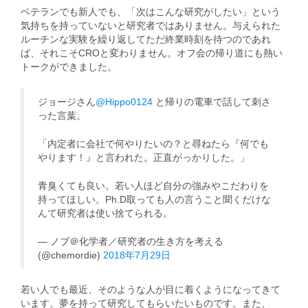
ベテランでも新人でも、「次はこんな研究がしたい」という
気持ちを持っていないと研究者ではありません。与えられた
ルーチンな実験を繰り返してただ終業時刻を待つのであれ
ば、それこそCROと変わりません。オフ会の帰り道にも熱い
トークができました。
ジョージさん
@Hippo0124
と帰りの電車で話して刺さ
った言葉。
「内定者に会社で何やりたいの？と尋ねたら『何でも
やります！』と言われた。正直がっかりした。」
青臭くても良い。若い人ほど自分の強みやこだわりを
持ってほしい。Ph.D取っても人の言うこと聞くだけな
んて研究者は使い捨てられる。
— ノブ＠化学者／研究者の生き方を考える
(@chemordie)
2018年7月29日
若い人でも最近、そのような人が目に着くようになってきて
います。夢を持って研究してもらいたいものです。また、