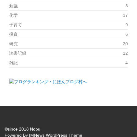
勉強
3
化学
17
子育て
9
投資
6
研究
20
読書記録
12
雑記
4
©since 2018 Nobu
Powered By
IMNews WordPress Theme