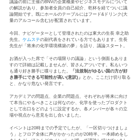
議論の前に主催のBNVの企業概要やビジネスモデルについて
の解説があり、参加者全員の自己紹介、乾杯を経てついに議
論開始です。既にホールのテーブルにはフード&ドリンク(大
量のアルコール含む)が配置されています。
今回、ナビゲーターとして登壇されたのは東大の生長 幸之助
先生。
ケムステ
の副代表をされている方でもあります。生長
先生が「将来の化学環境構築の夢」を語り、議論スタート。
お酒が入った席で「その場限りの議論」という側面もありま
すので詳細は記載しませんが、皆さんアツいです。私もいつ
も通り好き勝手に喋りました。
「法規制がゆるい国の方が好
き勝手にできる可能性が高い(意訳)」
とか。ここだけ切り取る
と、かなり危ない発言です。
アカデミアの問題点、企業の問題点、それぞれが将来に向け
て本当にやるべきことは何なのか、化学を使ったプロダクト
として出口をどのように設定するか。各メンバーが各々の立
場や視点から意見を出し合いました。
イベントは20時までの予定でしたが、「一区切りつけましょ
う」とフロア全体に声がかかったのが20時半。一本締めをし