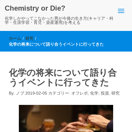
Chemistry or Die?
化学しかやってこなかった男が今後の生き方(キャリア・科
学・生涯学習・育児・資産運用)を考える
ホーム
/
研究
/
化学の将来について語り合うイベントに行ってきた
化学の将来について語り合
うイベントに行ってきた
By:
ノブ
2019-02-05
カテゴリー:
オフレポ
,
化学
,
投資
,
研究