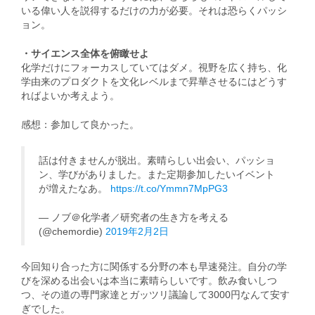
いる偉い人を説得するだけの力が必要。それは恐らくパッシ
ョン。
・サイエンス全体を俯瞰せよ
化学だけにフォーカスしていてはダメ。視野を広く持ち、化
学由来のプロダクトを文化レベルまで昇華させるにはどうす
ればよいか考えよう。
感想：参加して良かった。
話は付きませんが脱出。素晴らしい出会い、パッショ
ン、学びがありました。また定期参加したいイベント
が増えたなあ。
https://t.co/Ymmn7MpPG3
— ノブ＠化学者／研究者の生き方を考える
(@chemordie)
2019年2月2日
今回知り合った方に関係する分野の本も早速発注。自分の学
びを深める出会いは本当に素晴らしいです。飲み食いしつ
つ、その道の専門家達とガッツリ議論して3000円なんて安す
ぎでした。