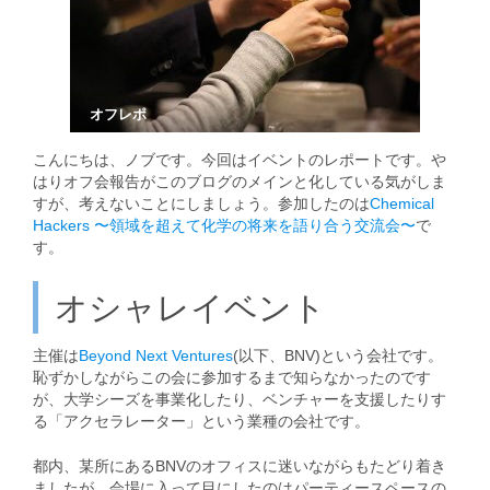
オフレポ
こんにちは、ノブです。今回はイベントのレポートです。や
はりオフ会報告がこのブログのメインと化している気がしま
すが、考えないことにしましょう。参加したのは
Chemical
Hackers 〜領域を超えて化学の将来を語り合う交流会〜
で
す。
オシャレイベント
主催は
Beyond Next Ventures
(以下、BNV)という会社です。
恥ずかしながらこの会に参加するまで知らなかったのです
が、大学シーズを事業化したり、ベンチャーを支援したりす
る「アクセラレーター」という業種の会社です。
都内、某所にあるBNVのオフィスに迷いながらもたどり着き
ましたが、会場に入って目にしたのはパーティースペースの