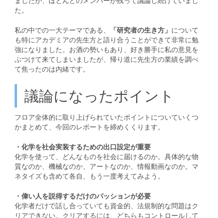
ましたが、ほとんどのメンバーが残って議論し続けていまし
た。
私の中での一大テーマである、
「研究者の生き方」
について
も特にアカデミアの先生方と語り合うことができて非常に勉
強になりました。お酒の勢いもあり、好き勝手に私の意見を
ぶつけて来てしまいましたが、帰り道に先生方の業績を調べ
て焦ったのは内緒です。
議論になったポイント
フロア全体的に取り上げられていたポイントについていくつ
かまとめて、今回のレポートを締めくくります。
・化学を社会実装するための出口設定が重要
化学を使って、どんなものを社会に届けるのか。具体的な物
質なのか、機械なのか、アートなのか、情報動画なのか。マ
ネタイズも含めて各自、もう一度考えてみよう。
・偉い人を説得するだけのパッションが必要
化学者だけで話し合っていても資金的、法規制的な問題はク
リアできない。クリアするには、どちらもコントロールして