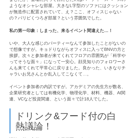
ようなオシャレな部屋。大きなL字型のソファにはクッション
が無造作に配置されていて、え？ここ、オフィスじゃない
の？パリピくつろぎ部屋？という雰囲気でした。
私の第一印象：しまった、来るイベント間違えた…！
いや、大人な感じのパーティーなんて参加したことがないの
で想像ですが。キョドりながらオフィスに入ってBNVの方と
挨拶。次々と参加者が来てくれてフロアの雰囲気が「科学や
ってそうな面々」になって一安心。顔見知りのフォロワーさ
んも来てくれて平常心に戻りました。良かった、いきなりチ
ャラいお兄さんとか乱入してこなくて…。
イベント参加者の内訳ですが。アカデミアの先生方が数名、
企業研究者としては有機化学、物理化学、材料、機器、AI関
連、VCなど投資関連、という面々で計18人でした。
ドリンク&フード付の白
熱議論！