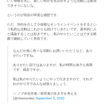
いく情
報を元に、新しい何かを生み出すような活動には参加
できそうにな
いな」
というのが現在の率直な感想です。
ただ、SNSを介して小規模なオンラインイベントをするとい
う私
的な活動はこれからも続けていきたいです。基本的に人
と議論する
ことは好きですし、私のやりたいことはできる範
囲で継続していく
所存です。
なんだか急に色々な活動にお誘いいただくなど。あり
がたいですね。
ありがたい話ではありますが、私の時間も体力も有限
です。残念ですが。
私は私のやりたいようにやって行きますので、それぞ
れのやり方でみんな頑張りましょう。
— ノブ＠化学者／研究者の生き方を考える
(@chemordie)
September 5, 2020