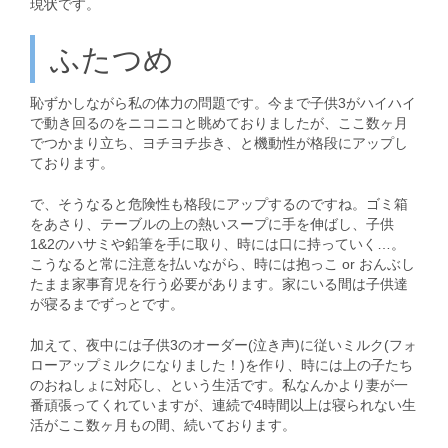
現状です。
ふたつめ
恥ずかしながら私の体力の問題です。今まで子供3がハイハイ
で動き回るのをニコニコと眺めておりましたが、ここ数ヶ月
でつかまり立ち、ヨチヨチ歩き、と機動性が格段にアップし
ております。
で、そうなると危険性も格段にアップするのですね。ゴミ箱
をあさり、テーブルの上の熱いスープに手を伸ばし、子供
1&2のハサミや鉛筆を手に取り、時には口に持っていく…。
こうなると常に注意を払いながら、時には抱っこ or おんぶし
たまま家事育児を行う必要があります。家にいる間は子供達
が寝るまでずっとです。
加えて、夜中には子供3のオーダー(泣き声)に従いミルク(フォ
ローアップミルクになりました！)を作り、時には上の子たち
のおねしょに対応し、という生活です。私なんかより妻が一
番頑張ってくれていますが、連続で4時間以上は寝られない生
活がここ数ヶ月もの間、続いております。