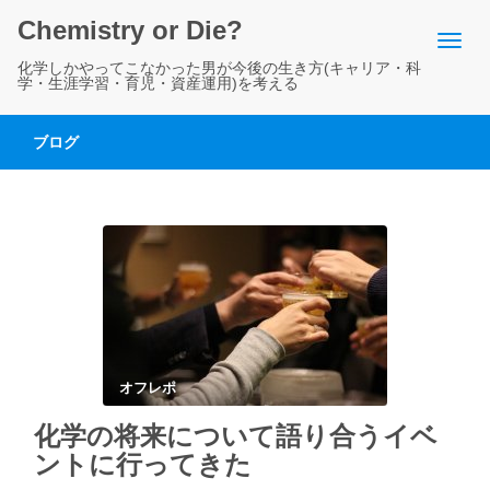
Chemistry or Die?
化学しかやってこなかった男が今後の生き方(キャリア・科
学・生涯学習・育児・資産運用)を考える
ブログ
オフレポ
化学の将来について語り合うイベ
ントに行ってきた